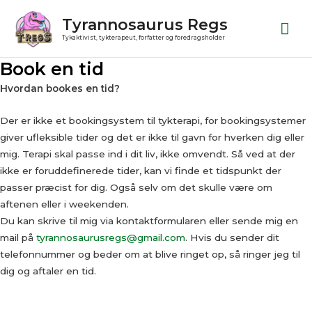
Gå
Ho
Tyrannosaurus Regs
til
Tykaktivist, tykterapeut, forfatter og foredragsholder
indholdet
Book en tid
Hvordan bookes en tid?
Der er ikke et bookingsystem til tykterapi, for bookingsystemer
giver ufleksible tider og det er ikke til gavn for hverken dig eller
mig. Terapi skal passe ind i dit liv, ikke omvendt. Så ved at der
ikke er foruddefinerede tider, kan vi finde et tidspunkt der
passer præcist for dig. Også selv om det skulle være om
aftenen eller i weekenden.
Du kan skrive til mig via kontaktformularen eller sende mig en
mail på
tyrannosaurusregs@gmail.com
. Hvis du sender dit
telefonnummer og beder om at blive ringet op, så ringer jeg til
dig og aftaler en tid.