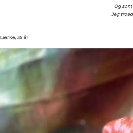
Og som d
Jeg troed
Lærke, 35 år