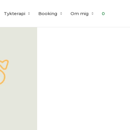
Tykterapi
Booking
Om mig
0