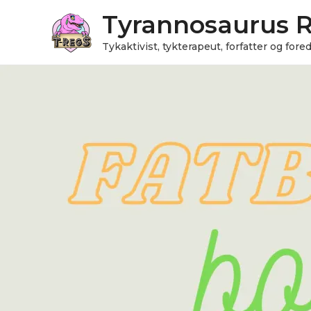
Gå
Tyrannosaurus 
til
indholdet
Tykaktivist, tykterapeut, forfatter og for