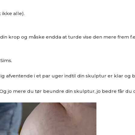
ikke alle).
in krop og måske endda at turde vise den mere frem f.eks
Sims.
g afventende i et par uger indtil din skulptur er klar og bl
 Og jo mere du tør beundre din skulptur, jo bedre får du