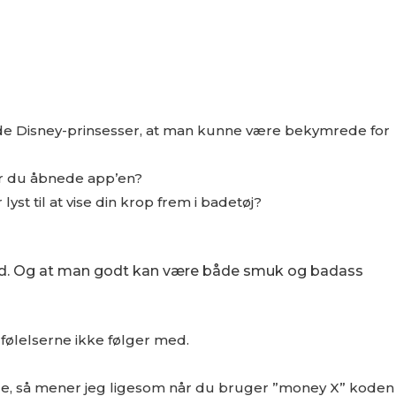
ynde Disney-prinsesser, at man kunne være bekymrede for
ør du åbnede app’en?
yst til at vise din krop frem i badetøj?
r god. Og at man godt kan være både smuk og badass
følelserne ikke følger med.
kode, så mener jeg ligesom når du bruger ”money X” koden