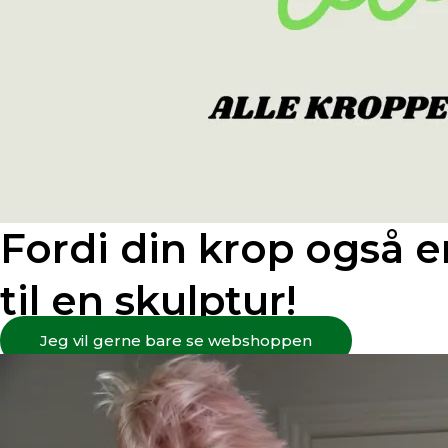
Fordi din krop også er
til en skulptur!
Jeg vil gerne bare se webshoppen