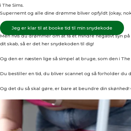
i The Sims.
Supernemt og alle dine drømme bliver opfyldt (okay, nok 
Jeg er klar til at booke tid til min snydekode
Men hvis du drømmer om at få et mindre negativt syn på d
dit skab, så er det her snydekoden til dig!
Og den er næsten lige så simpel at bruge, som den i The 
Du bestiller en tid, du bliver scannet og så forholder du di
Og det du så skal gøre, er bare at beundre din skønhed!