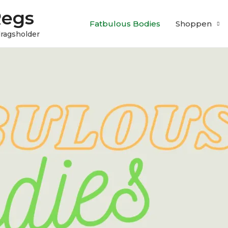
Regs
Fatbulous Bodies
Shoppen
edragsholder