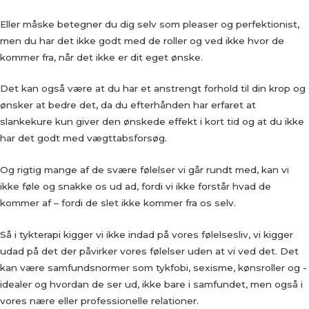
Eller måske betegner du dig selv som pleaser og perfektionist,
men du har det ikke godt med de roller og ved ikke hvor de
kommer fra, når det ikke er dit eget ønske.
Det kan også være at du har et anstrengt forhold til din krop og
ønsker at bedre det, da du efterhånden har erfaret at
slankekure kun giver den ønskede effekt i kort tid og at du ikke
har det godt med vægttabsforsøg.
Og rigtig mange af de svære følelser vi går rundt med, kan vi
ikke føle og snakke os ud ad, fordi vi ikke forstår hvad de
kommer af – fordi de slet ikke kommer fra os selv.
Så i tykterapi kigger vi ikke indad på vores følelsesliv, vi kigger
udad på det der påvirker vores følelser uden at vi ved det. Det
kan være samfundsnormer som tykfobi, sexisme, kønsroller og -
idealer og hvordan de ser ud, ikke bare i samfundet, men også i
vores nære eller professionelle relationer.