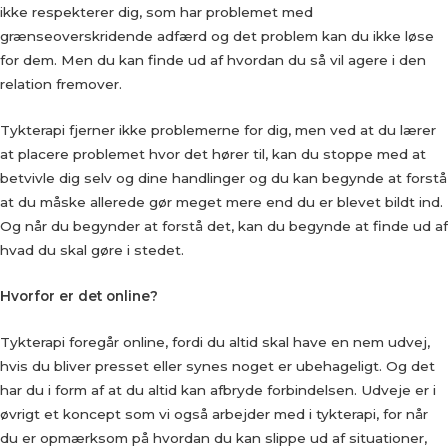
ikke respekterer dig, som har problemet med
grænseoverskridende adfærd og det problem kan du ikke løse
for dem. Men du kan finde ud af hvordan du så vil agere i den
relation fremover.
Tykterapi fjerner ikke problemerne for dig, men ved at du lærer
at placere problemet hvor det hører til, kan du stoppe med at
betvivle dig selv og dine handlinger og du kan begynde at forstå
at du måske allerede gør meget mere end du er blevet bildt ind.
Og når du begynder at forstå det, kan du begynde at finde ud af
hvad du skal gøre i stedet.
Hvorfor er det online?
Tykterapi foregår online, fordi du altid skal have en nem udvej,
hvis du bliver presset eller synes noget er ubehageligt. Og det
har du i form af at du altid kan afbryde forbindelsen. Udveje er i
øvrigt et koncept som vi også arbejder med i tykterapi, for når
du er opmærksom på hvordan du kan slippe ud af situationer,