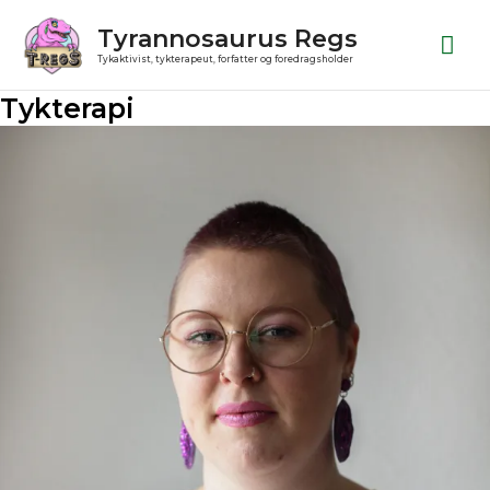
Gå
Ho
Tyrannosaurus Regs
til
Tykaktivist, tykterapeut, forfatter og foredragsholder
indholdet
Tykterapi