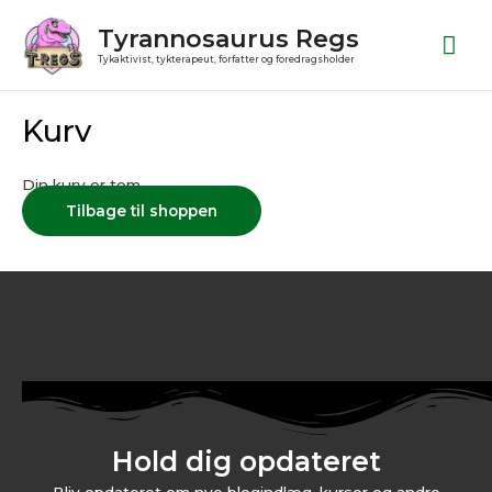
Gå
Ho
Tyrannosaurus Regs
til
Tykaktivist, tykterapeut, forfatter og foredragsholder
indholdet
Kurv
Din kurv er tom.
Tilbage til shoppen
Hold dig opdateret
Bliv opdateret om nye blogindlæg, kurser og andre