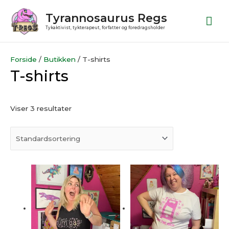
Gå
Ho
Tyrannosaurus Regs
til
Tykaktivist, tykterapeut, forfatter og foredragsholder
indholdet
Forside
/
Butikken
/ T-shirts
T-shirts
Viser 3 resultater