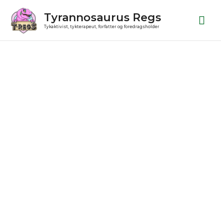
Gå
Ho
Tyrannosaurus Regs
til
Tykaktivist, tykterapeut, forfatter og foredragsholder
indholdet
Julekugle
antal