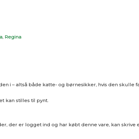
la
,
Regina
nden i – altså både katte- og børnesikker, hvis den skulle f
 kan stilles til pynt.
r, der er logget ind og har købt denne vare, kan skrive