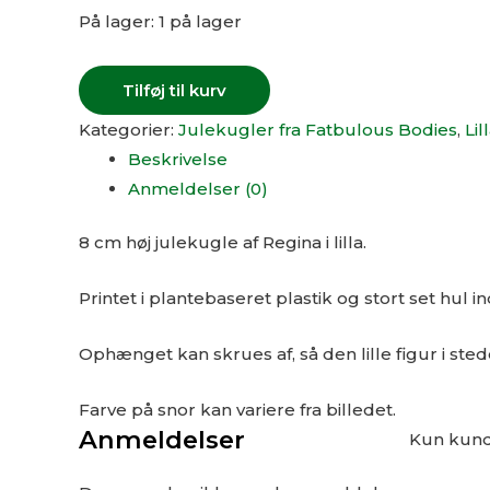
På lager:
1 på lager
Tilføj til kurv
Kategorier:
Julekugler fra Fatbulous Bodies
,
Lil
Beskrivelse
Anmeldelser (0)
8 cm høj julekugle af Regina i lilla.
Printet i plantebaseret plastik og stort set hul i
Ophænget kan skrues af, så den lille figur i stedet
Farve på snor kan variere fra billedet.
Anmeldelser
Kun kunde