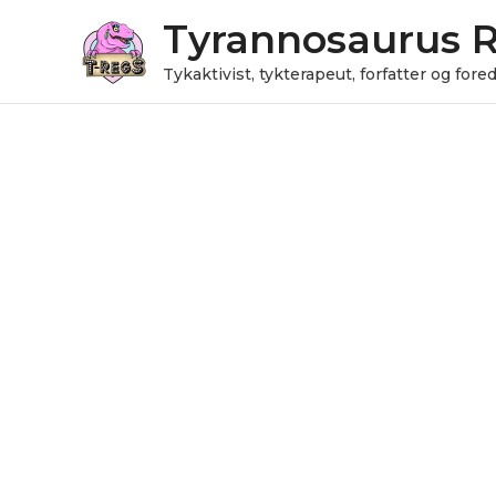
Gå
Tyrannosaurus 
til
indholdet
Tykaktivist, tykterapeut, forfatter og for
Julekugle
antal