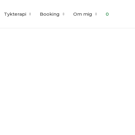
Tykterapi
Booking
Om mig
0