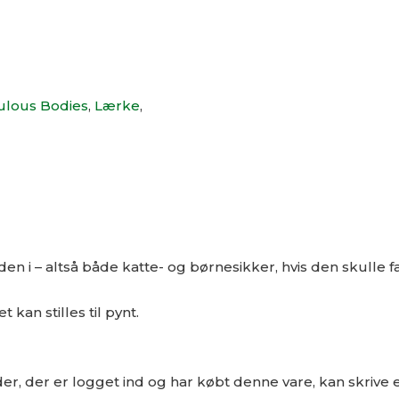
bulous Bodies
,
Lærke
,
nden i – altså både katte- og børnesikker, hvis den skulle f
 kan stilles til pynt.
r, der er logget ind og har købt denne vare, kan skrive