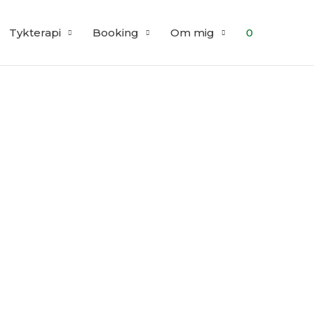
Tykterapi
Booking
Om mig
0