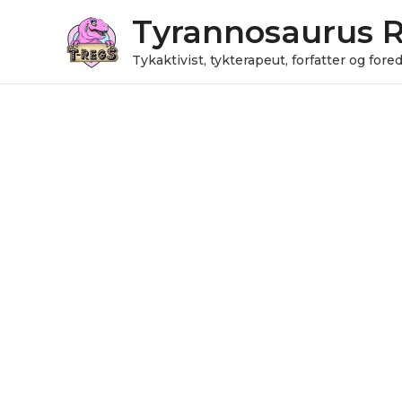
Gå
Tyrannosaurus 
til
indholdet
Tykaktivist, tykterapeut, forfatter og for
Julekugle
antal