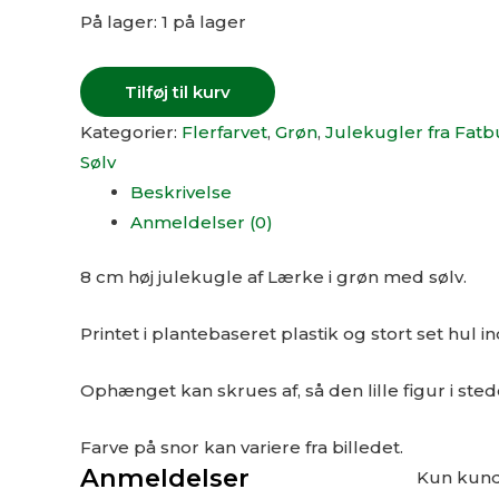
På lager:
1 på lager
Tilføj til kurv
Kategorier:
Flerfarvet
,
Grøn
,
Julekugler fra Fat
Sølv
Beskrivelse
Anmeldelser (0)
8 cm høj julekugle af Lærke i grøn med sølv.
Printet i plantebaseret plastik og stort set hul i
Ophænget kan skrues af, så den lille figur i stedet
Farve på snor kan variere fra billedet.
Anmeldelser
Kun kunde