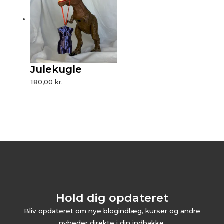
Julekugle
180,00
kr.
Hold dig opdateret
Bliv opdateret om nye blogindlæg, kurser og andre
nyheder direkte i din indbakke.