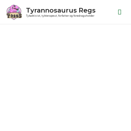
Gå
Ho
Tyrannosaurus Regs
til
Tykaktivist, tykterapeut, forfatter og foredragsholder
indholdet
Julekugle
antal