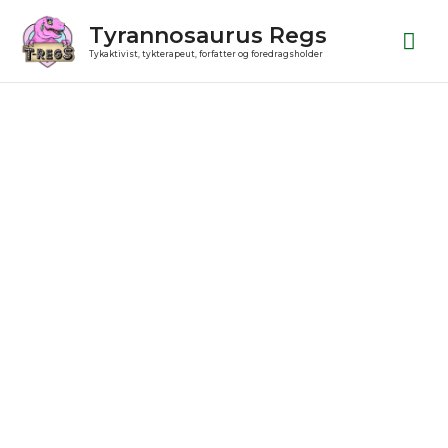
Gå
Ho
Tyrannosaurus Regs
til
Tykaktivist, tykterapeut, forfatter og foredragsholder
indholdet
Julekugle
antal