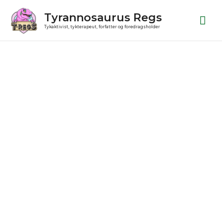
Gå
Ho
Tyrannosaurus Regs
til
Tykaktivist, tykterapeut, forfatter og foredragsholder
indholdet
Julekugle
antal