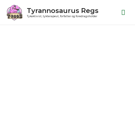
Gå
Ho
Tyrannosaurus Regs
til
Tykaktivist, tykterapeut, forfatter og foredragsholder
indholdet
Julekugle
antal