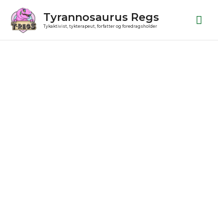
Gå
Ho
Tyrannosaurus Regs
til
Tykaktivist, tykterapeut, forfatter og foredragsholder
indholdet
Julekugle
antal