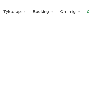
Tykterapi
Booking
Om mig
0