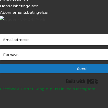
Handelsbetingelser
Abonnementsbeti
ngelser
Send
Built
Facebook
Twitter
Google-plus
Linkedin
Instagram