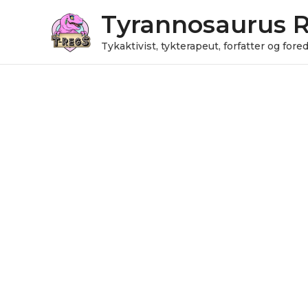
Gå
Tyrannosaurus 
til
indholdet
Tykaktivist, tykterapeut, forfatter og for
Julekugle
antal