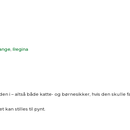
ange
,
Regina
nden i – altså både katte- og børnesikker, hvis den skulle f
 kan stilles til pynt.