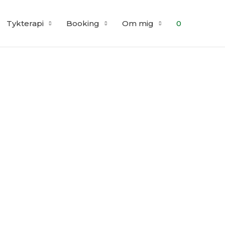
Tykterapi
Booking
Om mig
0