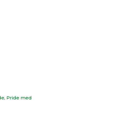
de
,
Pride med