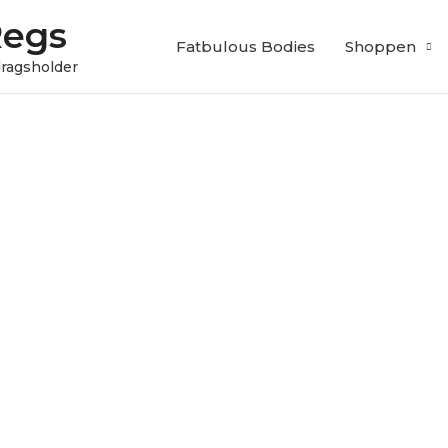
Regs
Fatbulous Bodies
Shoppen
edragsholder