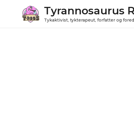
Gå
Tyrannosaurus 
til
indholdet
Tykaktivist, tykterapeut, forfatter og for
Nøglering
antal