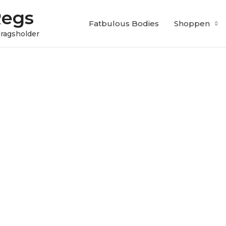
Regs
Fatbulous Bodies
Shoppen
edragsholder