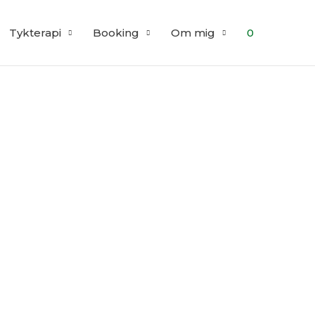
Tykterapi
Booking
Om mig
0