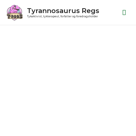
Gå
Ho
Tyrannosaurus Regs
til
Tykaktivist, tykterapeut, forfatter og foredragsholder
indholdet
Pin
antal