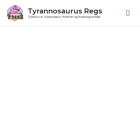
Gå
Ho
Tyrannosaurus Regs
til
Tykaktivist, tykterapeut, forfatter og foredragsholder
indholdet
Single
ørering
i
sølv
antal