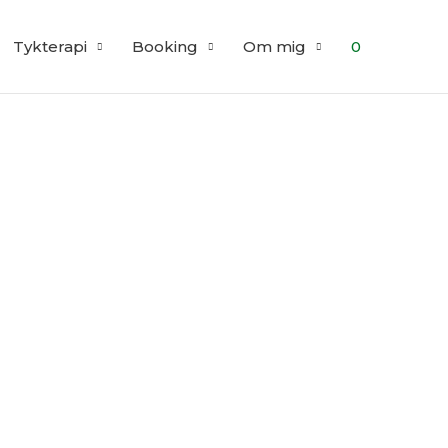
Tykterapi
Booking
Om mig
0