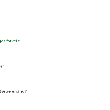
ger farvel til
af:
el Børge endnu?