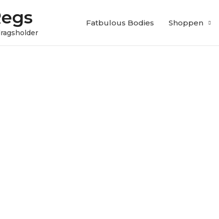
Regs
Fatbulous Bodies
Shoppen
edragsholder