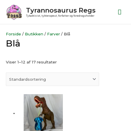
Gå
Ho
Tyrannosaurus Regs
til
Tykaktivist, tykterapeut, forfatter og foredragsholder
indholdet
Forside
/
Butikken
/
Farver
/ Blå
Blå
Viser 1–12 af 17 resultater