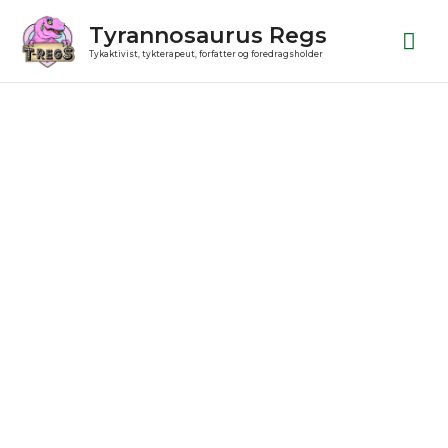
Gå
Ho
Tyrannosaurus Regs
til
Tykaktivist, tykterapeut, forfatter og foredragsholder
indholdet
Julekugle
antal