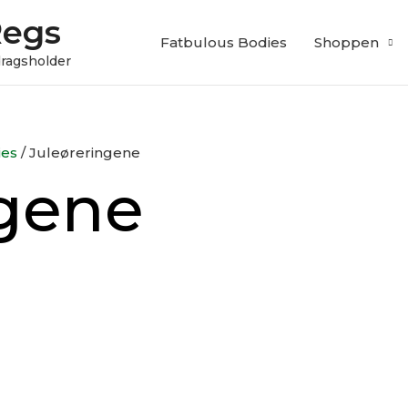
Regs
Fatbulous Bodies
Shoppen
edragsholder
ies
/ Juleøreringene
ngene