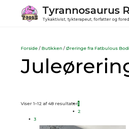
Gå
Tyrannosaurus 
til
indholdet
Tykaktivist, tykterapeut, forfatter og for
Forside
/
Butikken
/
Øreringe fra Fatbulous Bod
Juleøreri
Viser 1–12 af 48 resultater
1
2
3