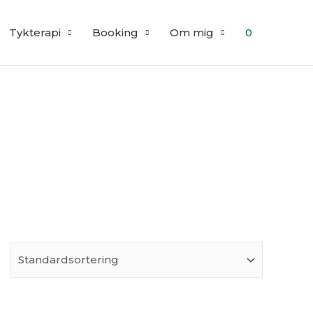
Tykterapi
Booking
Om mig
0