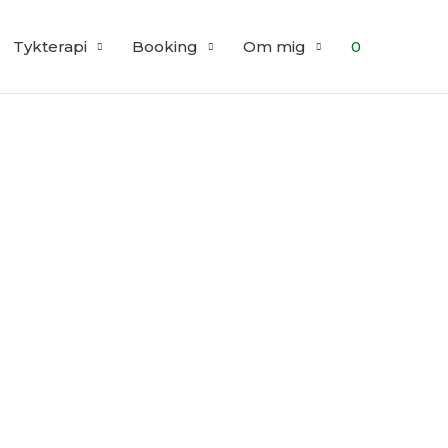
Tykterapi
Booking
Om mig
0