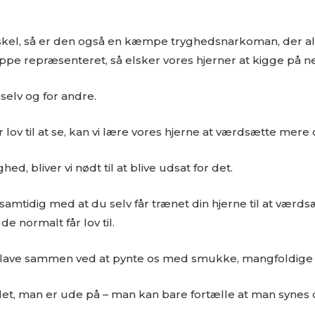
kel, så er den også en kæmpe tryghedsnarkoman, der all
roppe repræsenteret, så elsker vores hjerner at kigge på 
selv og for andre.
 lov til at se, kan vi lære vores hjerne at værdsætte mer
d, bliver vi nødt til at blive udsat for det.
samtidig med at du selv får trænet din hjerne til at værds
e normalt får lov til.
 kan lave sammen ved at pynte os med smukke, mangfoldig
, man er ude på – man kan bare fortælle at man synes de