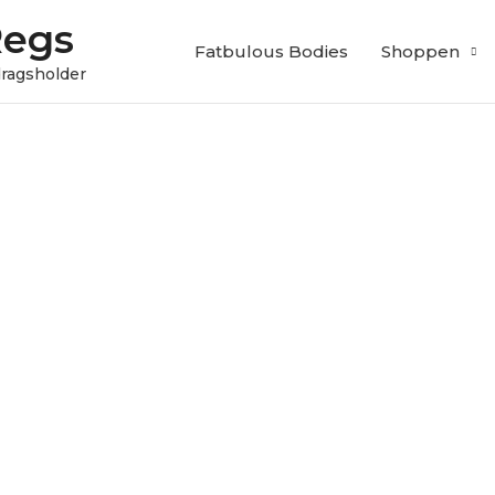
Regs
Fatbulous Bodies
Shoppen
edragsholder