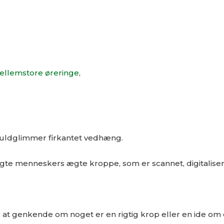
ellemstore øreringe
,
uldglimmer firkantet vedhæng.
gte menneskers ægte kroppe, som er scannet, digitaliser
l at genkende om noget er en rigtig krop eller en ide om 