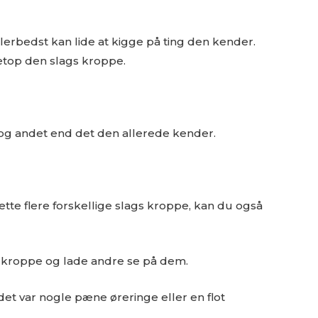
erbedst kan lide at kigge på ting den kender.
netop den slags kroppe.
e og andet end det den allerede kender.
ætte flere forskellige slags kroppe, kan du også
e kroppe og lade andre se på dem.
t var nogle pæne øreringe eller en flot