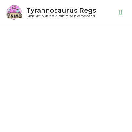
Gå
Ho
Tyrannosaurus Regs
til
Tykaktivist, tykterapeut, forfatter og foredragsholder
indholdet
Den
gamle
udgave
antal