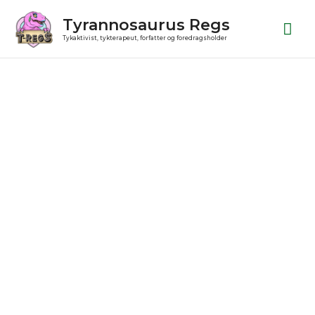
Gå
Ho
Tyrannosaurus Regs
til
Tykaktivist, tykterapeut, forfatter og foredragsholder
indholdet
Julekugle
antal