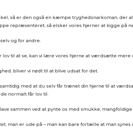
kel, så er den også en kæmpe tryghedsnarkoman, der all
roppe repræsenteret, så elsker vores hjerner at kigge på 
selv og for andre.
 lov til at se, kan vi lære vores hjerne at værdsætte mer
d, bliver vi nødt til at blive udsat for det.
samtidig med at du selv får trænet din hjerne til at værds
e normalt får lov til.
 kan lave sammen ved at pynte os med smukke, mangfoldig
, man er ude på – man kan bare fortælle at man synes de