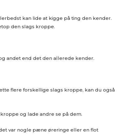
erbedst kan lide at kigge på ting den kender.
netop den slags kroppe.
e og andet end det den allerede kender.
ætte flere forskellige slags kroppe, kan du også
e kroppe og lade andre se på dem.
t var nogle pæne øreringe eller en flot