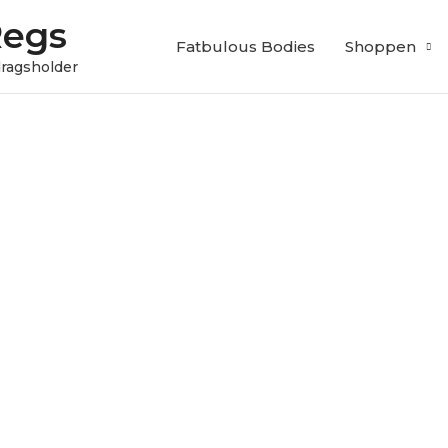
Regs
Fatbulous Bodies
Shoppen
edragsholder