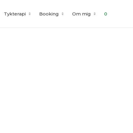
Tykterapi
Booking
Om mig
0