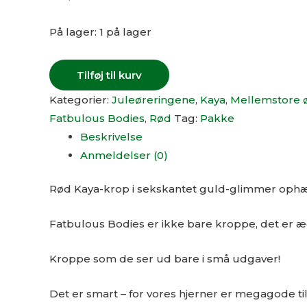
På lager:
1 på lager
Tilføj til kurv
Kategorier:
Juleøreringene
,
Kaya
,
Mellemstore 
Fatbulous Bodies
,
Rød
Tag:
Pakke
Beskrivelse
Anmeldelser (0)
Rød Kaya-krop i sekskantet guld-glimmer oph
Fatbulous Bodies er ikke bare kroppe, det er æ
Kroppe som de ser ud bare i små udgaver!
Det er smart – for vores hjerner er megagode ti