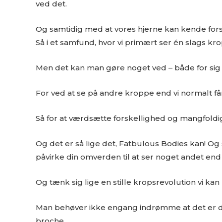
ved det.
Og samtidig med at vores hjerne kan kende fors
Så i et samfund, hvor vi primært ser én slags k
Men det kan man gøre noget ved – både for sig 
For ved at se på andre kroppe end vi normalt får
Så for at værdsætte forskellighed og mangfoldighe
Og det er så lige det, Fatbulous Bodies kan! Og 
påvirke din omverden til at ser noget andet end d
Og tænk sig lige en stille kropsrevolution vi
Man behøver ikke engang indrømme at det er det
broche.