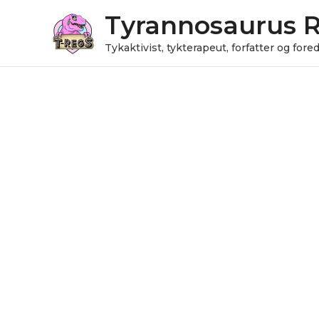
Gå
Tyrannosaurus 
til
indholdet
Tykaktivist, tykterapeut, forfatter og for
Juleøreringe
antal