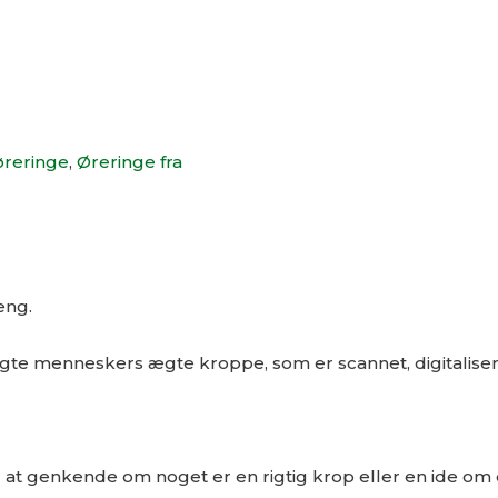
øreringe
,
Øreringe fra
æng.
gte menneskers ægte kroppe, som er scannet, digitaliser
l at genkende om noget er en rigtig krop eller en ide om 