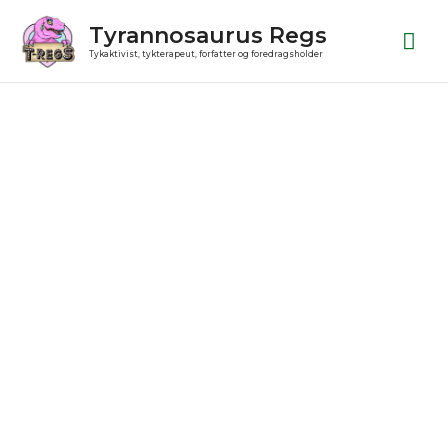
Gå
Ho
Tyrannosaurus Regs
til
Tykaktivist, tykterapeut, forfatter og foredragsholder
indholdet
Juleøreringe
antal