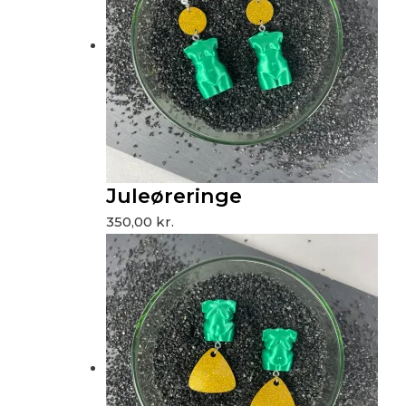
Juleøreringe
350,00
kr.