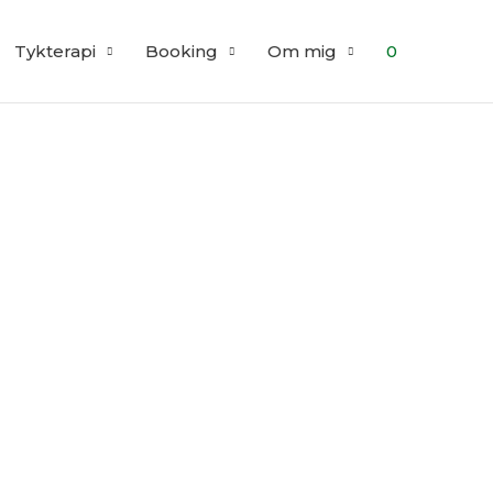
Tykterapi
Booking
Om mig
0