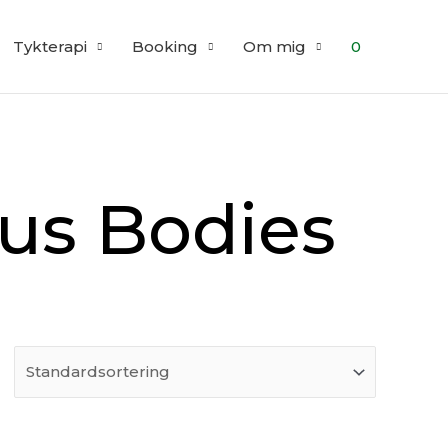
Tykterapi
Booking
Om mig
0
ous Bodies