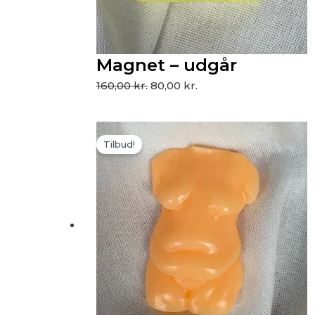
Magnet – udgår
160,00
kr.
80,00
kr.
Den
Den
Tilbud!
oprindelige
aktuelle
pris
pris
var:
er:
160,00 kr..
80,00 kr..