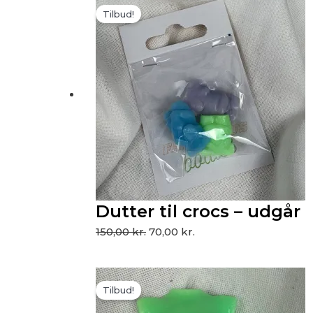
Tilbud!
oprindelige
aktuelle
pris
pris
var:
er:
150,00 kr..
70,00 kr..
Dutter til crocs – udgår
150,00
kr.
70,00
kr.
Den
Den
Tilbud!
oprindelige
aktuelle