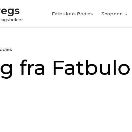
Regs
Fatbulous Bodies
Shoppen
edragsholder
Bodies
ng fra Fatbul