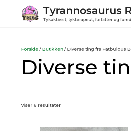
Gå
Tyrannosaurus 
til
indholdet
Tykaktivist, tykterapeut, forfatter og for
Forside
/
Butikken
/ Diverse ting fra Fatbulous 
Diverse ti
Viser 6 resultater
Den
Den