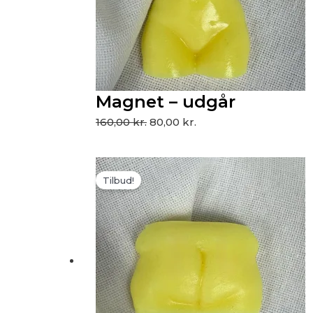
Magnet – udgår
160,00
kr.
80,00
kr.
Den
Den
Tilbud!
oprindelige
aktuelle
pris
pris
var:
er:
160,00 kr..
80,00 kr..