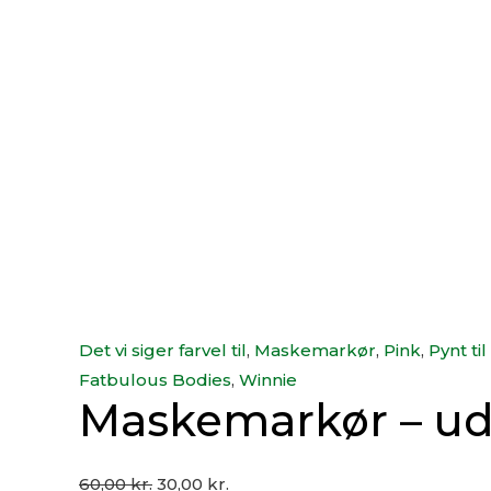
Det vi siger farvel til
,
Maskemarkør
,
Pink
,
Pynt til
Fatbulous Bodies
,
Winnie
Maskemarkør – u
60,00
kr.
30,00
kr.