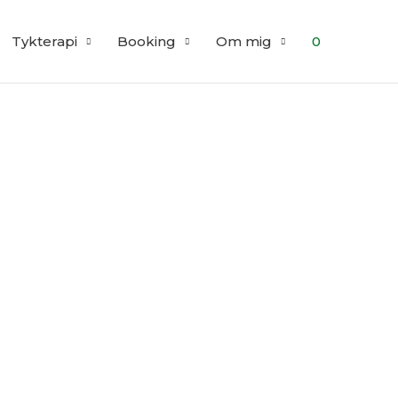
Tykterapi
Booking
Om mig
0