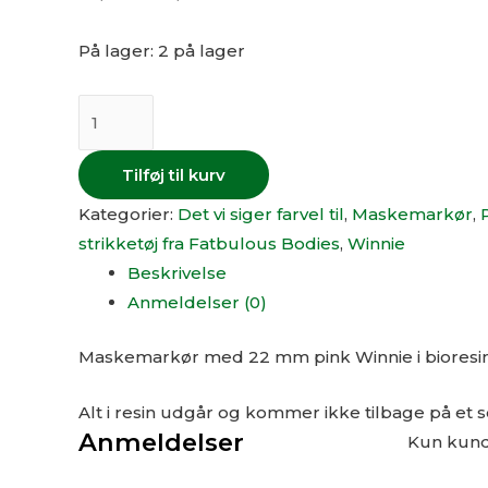
På lager:
2 på lager
Tilføj til kurv
Kategorier:
Det vi siger farvel til
,
Maskemarkør
,
strikketøj fra Fatbulous Bodies
,
Winnie
Beskrivelse
Anmeldelser (0)
Maskemarkør med 22 mm pink Winnie i bioresi
Alt i resin udgår og kommer ikke tilbage på et 
Anmeldelser
Kun kunde