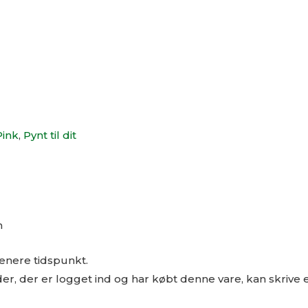
Pink
,
Pynt til dit
n
senere tidspunkt.
r, der er logget ind og har købt denne vare, kan skrive