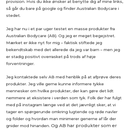
provision. Hvis du ikke ønsker at benytte dig af mine links,
så går du bare på google og finder Australian Bodycare i
stedet.
Jeg har nu i et par uger testet en masse produkter fra
Australian Bodycare (AB). Og jeg er meget begejstret.
Mærket er ikke nyt for mig – faktisk stiftede jeg
bekendtskab med det allerede da jeg var barn – men jeg
er stadig positivt overrasket på trods af høje
forventninger.
Jeg kontaktede selv AB med henblik på at afprøve deres
produkter. Jeg ville gerne kunne informere tykke
mennesker om hvilke produkter, der kan gøre det lidt
nemmere at eksistere i verden som tyk. Folk der har fulgt
med på instagram længe ved at det jævnligt sker, at vi
tager en spørgerunde omkring lugtende og røde navler
og folder og hvordan man minimerer generne af lår der
Og AB har produkter som er
gnider mod hinanden.