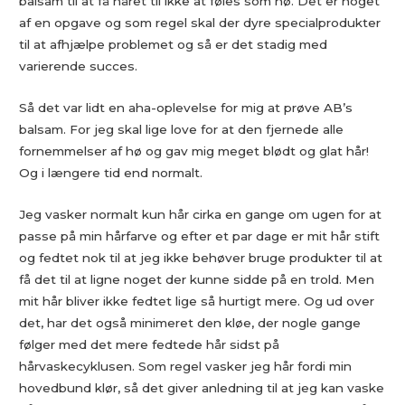
balsam til at få håret til ikke at føles som hø. Det er noget
af en opgave og som regel skal der dyre specialprodukter
til at afhjælpe problemet og så er det stadig med
varierende succes.
Så det var lidt en aha-oplevelse for mig at prøve AB’s
balsam. For jeg skal lige love for at den fjernede alle
fornemmelser af hø og gav mig meget blødt og glat hår!
Og i længere tid end normalt.
Jeg vasker normalt kun hår cirka en gange om ugen for at
passe på min hårfarve og efter et par dage er mit hår stift
og fedtet nok til at jeg ikke behøver bruge produkter til at
få det til at ligne noget der kunne sidde på en trold. Men
mit hår bliver ikke fedtet lige så hurtigt mere. Og ud over
det, har det også minimeret den kløe, der nogle gange
følger med det mere fedtede hår sidst på
hårvaskecyklusen. Som regel vasker jeg hår fordi min
hovedbund klør, så det giver anledning til at jeg kan vaske