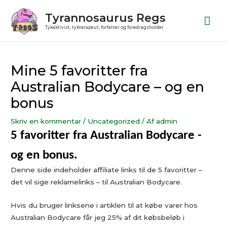
Gå
Ho
Tyrannosaurus Regs
til
Tykaktivist, tykterapeut, forfatter og foredragsholder
indholdet
Post
navigation
Mine 5 favoritter fra
Australian Bodycare – og en
bonus
Skriv en kommentar
/
Uncategorized
/ Af
admin
5 favoritter fra Australian Bodycare -
og en bonus.
Denne side indeholder affiliate links til de 5 favoritter –
det vil sige reklamelinks – til Australian Bodycare.
Hvis du bruger linksene i artiklen til at købe varer hos
Australian Bodycare får jeg 25% af dit købsbeløb i