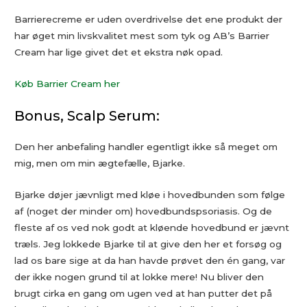
Barrierecreme er uden overdrivelse det ene produkt der
har øget min livskvalitet mest som tyk og AB’s Barrier
Cream har lige givet det et ekstra nøk opad.
Køb Barrier Cream her
Bonus, Scalp Serum:
Den her anbefaling handler egentligt ikke så meget om
mig, men om min ægtefælle, Bjarke.
Bjarke døjer jævnligt med kløe i hovedbunden som følge
af (noget der minder om) hovedbundspsoriasis. Og de
fleste af os ved nok godt at kløende hovedbund er jævnt
træls. Jeg lokkede Bjarke til at give den her et forsøg og
lad os bare sige at da han havde prøvet den én gang, var
der ikke nogen grund til at lokke mere! Nu bliver den
brugt cirka en gang om ugen ved at han putter det på