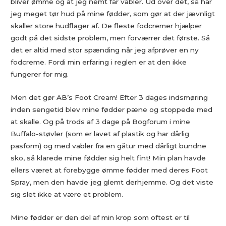
bliver ømme og at jeg nemt får vabler. Ud over det, så har
jeg meget tør hud på mine fødder, som gør at der jævnligt
skaller store hudflager af. De fleste fodcremer hjælper
godt på det sidste problem, men forværrer det første. Så
det er altid med stor spænding når jeg afprøver en ny
fodcreme. Fordi min erfaring i reglen er at den ikke
fungerer for mig.
Men det gør AB’s Foot Cream! Efter 3 dages indsmøring
inden sengetid blev mine fødder pæne og stoppede med
at skalle. Og på trods af 3 dage på Bogforum i mine
Buffalo-støvler (som er lavet af plastik og har dårlig
pasform) og med vabler fra en gåtur med dårligt bundne
sko, så klarede mine fødder sig helt fint! Min plan havde
ellers været at forebygge ømme fødder med deres Foot
Spray, men den havde jeg glemt derhjemme. Og det viste
sig slet ikke at være et problem.
Mine fødder er den del af min krop som oftest er til