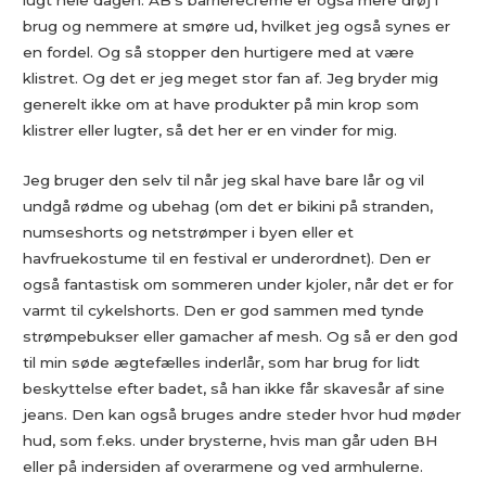
lugt hele dagen. AB’s barrierecreme er også mere drøj i
brug og nemmere at smøre ud, hvilket jeg også synes er
en fordel. Og så stopper den hurtigere med at være
klistret. Og det er jeg meget stor fan af. Jeg bryder mig
generelt ikke om at have produkter på min krop som
klistrer eller lugter, så det her er en vinder for mig.
Jeg bruger den selv til når jeg skal have bare lår og vil
undgå rødme og ubehag (om det er bikini på stranden,
numseshorts og netstrømper i byen eller et
havfruekostume til en festival er underordnet). Den er
også fantastisk om sommeren under kjoler, når det er for
varmt til cykelshorts. Den er god sammen med tynde
strømpebukser eller gamacher af mesh. Og så er den god
til min søde ægtefælles inderlår, som har brug for lidt
beskyttelse efter badet, så han ikke får skavesår af sine
jeans. Den kan også bruges andre steder hvor hud møder
hud, som f.eks. under brysterne, hvis man går uden BH
eller på indersiden af overarmene og ved armhulerne.