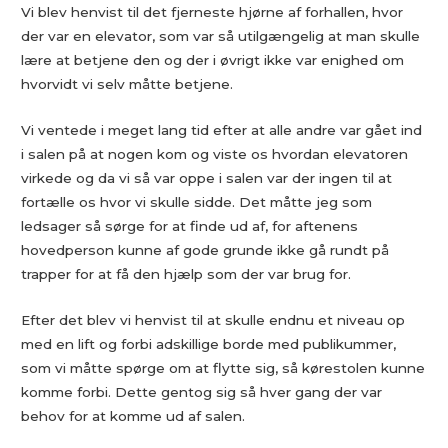
Vi blev henvist til det fjerneste hjørne af forhallen, hvor
der var en elevator, som var så utilgængelig at man skulle
lære at betjene den og der i øvrigt ikke var enighed om
hvorvidt vi selv måtte betjene.
Vi ventede i meget lang tid efter at alle andre var gået ind
i salen på at nogen kom og viste os hvordan elevatoren
virkede og da vi så var oppe i salen var der ingen til at
fortælle os hvor vi skulle sidde. Det måtte jeg som
ledsager så sørge for at finde ud af, for aftenens
hovedperson kunne af gode grunde ikke gå rundt på
trapper for at få den hjælp som der var brug for.
Efter det blev vi henvist til at skulle endnu et niveau op
med en lift og forbi adskillige borde med publikummer,
som vi måtte spørge om at flytte sig, så kørestolen kunne
komme forbi. Dette gentog sig så hver gang der var
behov for at komme ud af salen.