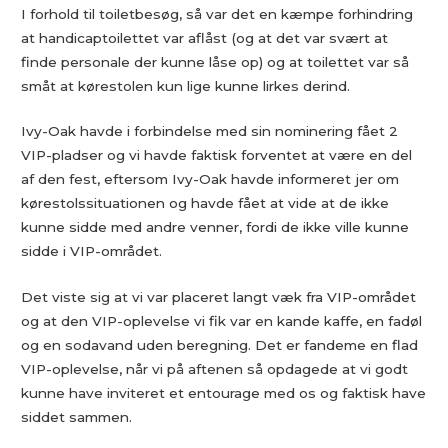
I forhold til toiletbesøg, så var det en kæmpe forhindring
at handicaptoilettet var aflåst (og at det var svært at
finde personale der kunne låse op) og at toilettet var så
småt at kørestolen kun lige kunne lirkes derind.
Ivy-Oak havde i forbindelse med sin nominering fået 2
VIP-pladser og vi havde faktisk forventet at være en del
af den fest, eftersom Ivy-Oak havde informeret jer om
kørestolssituationen og havde fået at vide at de ikke
kunne sidde med andre venner, fordi de ikke ville kunne
sidde i VIP-området.
Det viste sig at vi var placeret langt væk fra VIP-området
og at den VIP-oplevelse vi fik var en kande kaffe, en fadøl
og en sodavand uden beregning. Det er fandeme en flad
VIP-oplevelse, når vi på aftenen så opdagede at vi godt
kunne have inviteret et entourage med os og faktisk have
siddet sammen.