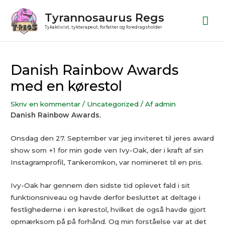
Gå
Ho
Tyrannosaurus Regs
til
Tykaktivist, tykterapeut, forfatter og foredragsholder
indholdet
Post
navigation
Danish Rainbow Awards
med en kørestol
Skriv en kommentar
/
Uncategorized
/ Af
admin
Danish Rainbow Awards.
Onsdag den 27. September var jeg inviteret til jeres award
show som +1 for min gode ven Ivy-Oak, der i kraft af sin
Instagramprofil, Tankeromkon, var nomineret til en pris.
Ivy-Oak har gennem den sidste tid oplevet fald i sit
funktionsniveau og havde derfor besluttet at deltage i
festlighederne i en kørestol, hvilket de også havde gjort
opmærksom på på forhånd. Og min forståelse var at det