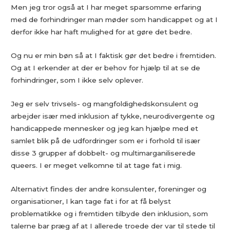
Men jeg tror også at I har meget sparsomme erfaring
med de forhindringer man møder som handicappet og at I
derfor ikke har haft mulighed for at gøre det bedre.
Og nu er min bøn så at I faktisk gør det bedre i fremtiden.
Og at I erkender at der er behov for hjælp til at se de
forhindringer, som I ikke selv oplever.
Jeg er selv trivsels- og mangfoldighedskonsulent og
arbejder især med inklusion af tykke, neurodivergente og
handicappede mennesker og jeg kan hjælpe med et
samlet blik på de udfordringer som er i forhold til især
disse 3 grupper af dobbelt- og multimarganiliserede
queers. I er meget velkomne til at tage fat i mig.
Alternativt findes der andre konsulenter, foreninger og
organisationer, I kan tage fat i for at få belyst
problematikke og i fremtiden tilbyde den inklusion, som
talerne bar præg af at I allerede troede der var til stede til