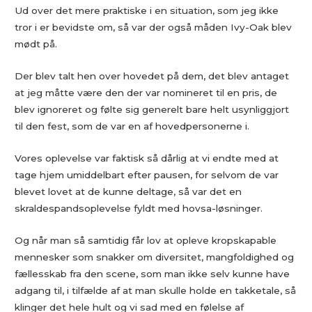
Ud over det mere praktiske i en situation, som jeg ikke
tror i er bevidste om, så var der også måden Ivy-Oak blev
mødt på.
Der blev talt hen over hovedet på dem, det blev antaget
at jeg måtte være den der var nomineret til en pris, de
blev ignoreret og følte sig generelt bare helt usynliggjort
til den fest, som de var en af hovedpersonerne i.
Vores oplevelse var faktisk så dårlig at vi endte med at
tage hjem umiddelbart efter pausen, for selvom de var
blevet lovet at de kunne deltage, så var det en
skraldespandsoplevelse fyldt med hovsa-løsninger.
Og når man så samtidig får lov at opleve kropskapable
mennesker som snakker om diversitet, mangfoldighed og
fællesskab fra den scene, som man ikke selv kunne have
adgang til, i tilfælde af at man skulle holde en takketale, så
klinger det hele hult og vi sad med en følelse af