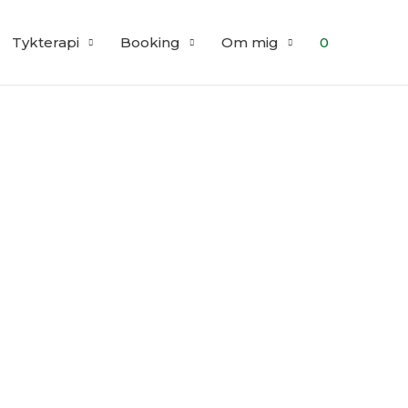
Tykterapi
Booking
Om mig
0