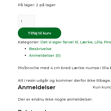
På lager:
2 på lager
Tilføj til kurv
Kategorier:
Det vi siger farvel til
,
Lærke
,
Lilla
,
Pin
Beskrivelse
Anmeldelser (0)
Pin/broche med 4 cm bred Lærke-numse i lilla b
Alt i resin udgår og kommer derfor ikke tilbage.
Anmeldelser
Kun kunde
Der er endnu ikke nogle anmeldelser.