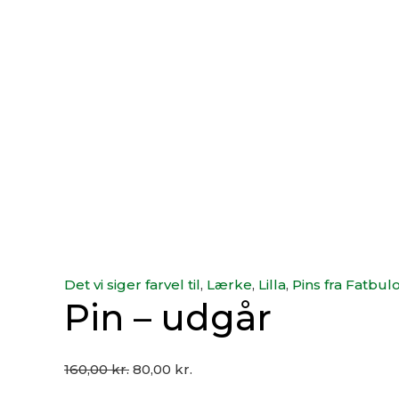
Det vi siger farvel til
,
Lærke
,
Lilla
,
Pins fra Fatbul
Pin – udgår
160,00
kr.
80,00
kr.