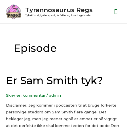
Gå
Ho
Tyrannosaurus Regs
til
Tykaktivist, tykterapeut, forfatter og foredragsholder
indholdet
Post
pagination
Episode
Er Sam Smith tyk?
Er
Sam
Smith
Skriv en kommentar
/
admin
tyk?
Disclaimer: Jeg kommer i podcasten til at bruge forkerte
personlige stedord om Sam Smith flere gange. Det
beklager jeg, men jeg mener også at emnet er så vigtigt
at det perfekte ikke skal komme i vejen for det gode.Den