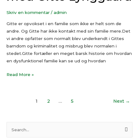
Gitte
Lynggaard
Skriv en kommentar
/
admin
Gitte er opvokset i en familie som ikke er helt som de
andre. Og Gitte har ikke kontakt med sin familie mere.Det
vi andre opfatter som normalt blev underkendt i Gittes
barndom og kriminalitet og misbrug blev normalen i
stedet.Gitte fortæller en meget barsk historie om hvordan
en dysfunktionel familie kan se ud og hvordan
Read More »
1
2
…
5
Next
→
S