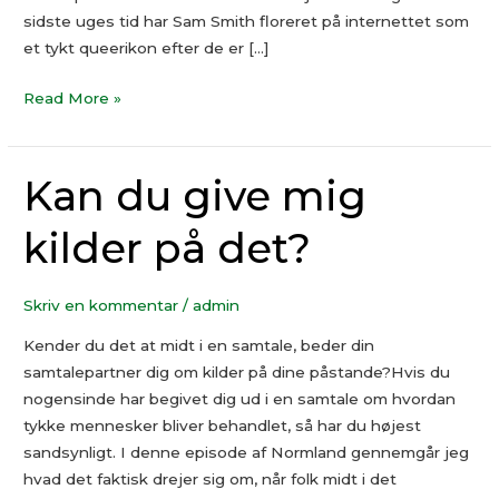
sidste uges tid har Sam Smith floreret på internettet som
et tykt queerikon efter de er […]
Read More »
Kan du give mig
Kan
du
kilder på det?
give
mig
kilder
Skriv en kommentar
/
admin
på
det?
Kender du det at midt i en samtale, beder din
samtalepartner dig om kilder på dine påstande?Hvis du
nogensinde har begivet dig ud i en samtale om hvordan
tykke mennesker bliver behandlet, så har du højest
sandsynligt. I denne episode af Normland gennemgår jeg
hvad det faktisk drejer sig om, når folk midt i det