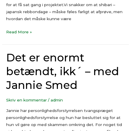
for at få sat gang i projektet.Vi snakker om at shibari –
japansk rebbondage – måske føles farligt at afprøve, men
hvordan det måske kunne være
Read More »
Det er enormt
Det
er
betændt, ikk´ – med
enormt
betændt,
Jannie Smed
ikk
´
–
Skriv en kommentar
/
admin
med
Jannie
Jannie har personlighedsforstyrrelsen tvangspræget
Smed
personlighedsforstyrrelse og hun har besluttet sig for at
hun vil gøre op med skammen omkring det. For noget tid