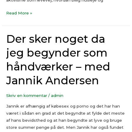
Read More »
Der sker noget da
Der
sker
jeg begynder som
noget
da
håndværker – med
jeg
begynder
Jannik Andersen
som
håndværker
–
Skriv en kommentar
/
admin
med
Jannik er afhængig af købesex og porno og det har han
Jannik
været i sådan en grad at det begyndte at fylde det meste
Andersen
af hans bevidsthed og at han begyndte at lyve og bruge
store summer penge på det. Men Jannik har også fundet