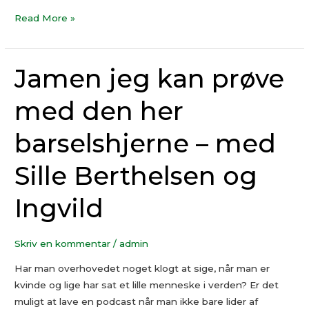
Read More »
Jamen jeg kan prøve
Jamen
jeg
med den her
kan
prøve
barselshjerne – med
med
den
Sille Berthelsen og
her
barselshjerne
Ingvild
–
med
Sille
Skriv en kommentar
/
admin
Berthelsen
Har man overhovedet noget klogt at sige, når man er
og
kvinde og lige har sat et lille menneske i verden? Er det
Ingvild
muligt at lave en podcast når man ikke bare lider af