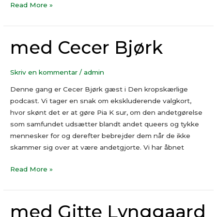
Read More »
med Cecer Bjørk
med
Cecer
Bjørk
Skriv en kommentar
/
admin
Denne gang er Cecer Bjørk gæst i Den kropskærlige
podcast. Vi tager en snak om ekskluderende valgkort,
hvor skønt det er at gøre Pia K sur, om den andetgørelse
som samfundet udsætter blandt andet queers og tykke
mennesker for og derefter bebrejder dem når de ikke
skammer sig over at være andetgjorte. Vi har åbnet
Read More »
med Gitte Lynggaard
med