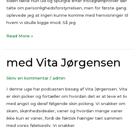
siden rakte hun ud og spurgte efter instagramprofiler der
talte om personlighedsforstyrrelsen, men for første gang
oplevede jeg at ingen kunne komme med henvisninger til
hvem vi skulle kigge imod. Så jeg
Read More »
med Vita Jørgensen
med
Vita
Jørgensen
Skriv en kommentar
/
admin
I denne uge har podcasten besøg af Vita Jørgensen. Vita
er skin picker og fortæller om hvordan det er at leve et liv
med angst og deraf følgende skin picking. Vi snakker om
skam, skønhedsidealer, vaner og hvordan mange vaner
ikke kun er vaner, fordi de faktisk hænger tæt sammen
med vores følelsesliv. Vi snakker