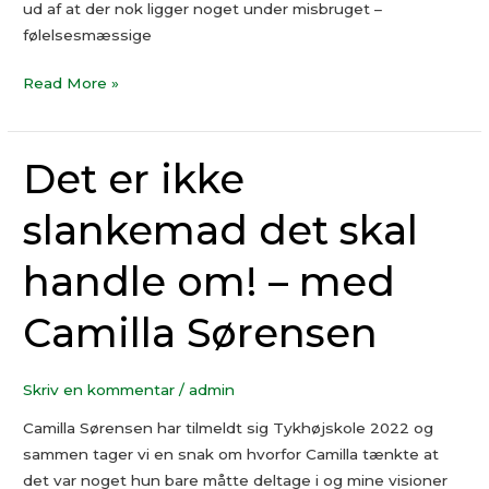
ud af at der nok ligger noget under misbruget –
følelsesmæssige
Read More »
Det er ikke
Det
er
slankemad det skal
ikke
slankemad
handle om! – med
det
skal
Camilla Sørensen
handle
om!
–
Skriv en kommentar
/
admin
med
Camilla Sørensen har tilmeldt sig Tykhøjskole 2022 og
Camilla
sammen tager vi en snak om hvorfor Camilla tænkte at
Sørensen
det var noget hun bare måtte deltage i og mine visioner