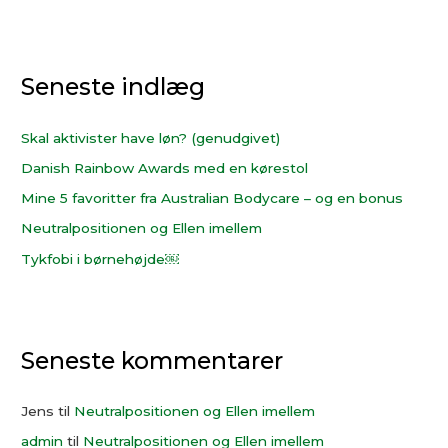
ø
g
e
Seneste indlæg
f
t
e
Skal aktivister have løn? (genudgivet)
r
Danish Rainbow Awards med en kørestol
:
Mine 5 favoritter fra Australian Bodycare – og en bonus
Neutralpositionen og Ellen imellem
Tykfobi i børnehøjde￼
Seneste kommentarer
Jens
til
Neutralpositionen og Ellen imellem
admin
til
Neutralpositionen og Ellen imellem