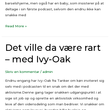
barselshjerne, men også har en baby, som insisterer på at
deltage i sin første podcast, selvom den endnu ikke kan
snakke med
Read More »
Det ville da være rart
Det
ville
– med Ivy-Oak
da
være
rart
Skriv en kommentar
/
admin
–
med
Endnu engang har Ivy-Oak fra Tanker om køn inviteret sig
Ivy-
selv med i podcasten til en snak om det der med
Oak
aktivisme.Denne gang tager snakken udgangspunkt i at
sige sit job op og oprette en aktivistisk virksomhed og
leve af den vidensdeling som man bedriver. Vi snakker om
aktivisme som levevej, hvordan billig husleje og