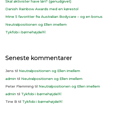
e
Skal aktivister have løn? (genudgivet)
r
Danish Rainbow Awards med en kørestol
:
Mine 5 favoritter fra Australian Bodycare – og en bonus
Neutralpositionen og Ellen imellem
Tykfobi i børnehøjde￼
Seneste kommentarer
Jens
til
Neutralpositionen og Ellen imellem
admin
til
Neutralpositionen og Ellen imellem
Peter Flemming
til
Neutralpositionen og Ellen imellem
admin
til
Tykfobi i børnehøjde￼
Tine B
til
Tykfobi i børnehøjde￼