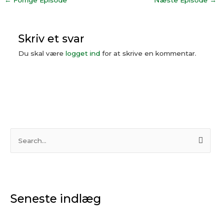
←
Forrige Episode
Næste Episode
→
Skriv et svar
Du skal være
logget ind
for at skrive en kommentar.
S
ø
g
e
Seneste indlæg
f
t