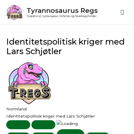
Gå
Ho
Tyrannosaurus Regs
til
Tykaktivist, tykterapeut, forfatter og foredragsholder
indholdet
Play
Pause
Post
Episode
Episode
navigation
Identitetspolitisk kriger med
Lars Schjøtler
Normland
Identitetspolitisk kriger med Lars Schjøtler