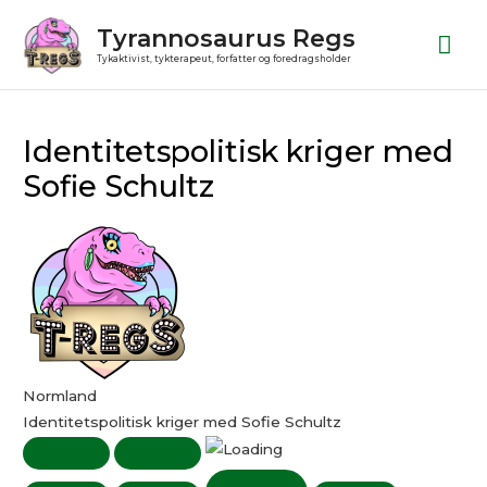
Gå
Ho
Tyrannosaurus Regs
til
Tykaktivist, tykterapeut, forfatter og foredragsholder
indholdet
Play
Pause
Post
Episode
Episode
navigation
Identitetspolitisk kriger med
Sofie Schultz
Normland
Identitetspolitisk kriger med Sofie Schultz