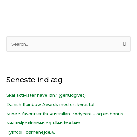
S
ø
g
e
Seneste indlæg
f
t
e
Skal aktivister have løn? (genudgivet)
r
Danish Rainbow Awards med en kørestol
:
Mine 5 favoritter fra Australian Bodycare – og en bonus
Neutralpositionen og Ellen imellem
Tykfobi i børnehøjde￼