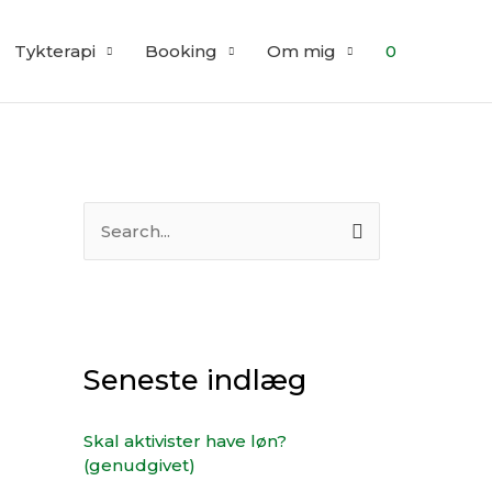
Tykterapi
Booking
Om mig
0
S
ø
g
e
f
Seneste indlæg
t
e
Skal aktivister have løn?
(genudgivet)
r