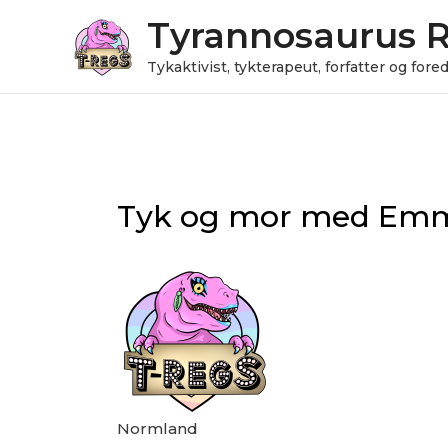
Gå
Tyrannosaurus 
til
indholdet
Tykaktivist, tykterapeut, forfatter og for
Play
Pause
Post
Episode
Episode
navigation
Tyk og mor med Emm
Normland