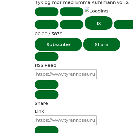
Tyk og mor med Emma Kuhlmann vol. 2
1x
00:00
/
3839
Subscribe
Share
RSS Feed
Share
Link