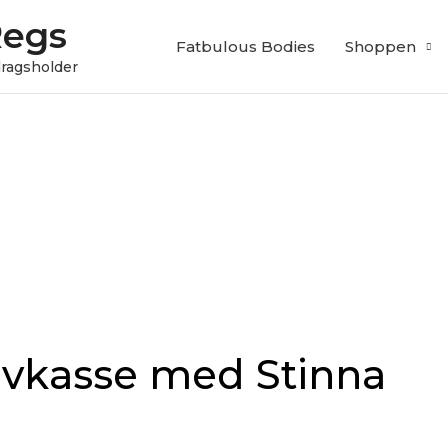
Regs
Fatbulous Bodies
Shoppen
edragsholder
evkasse med Stinna