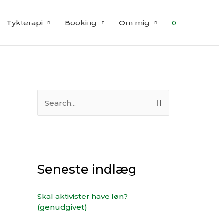
Tykterapi
Booking
Om mig
0
S
ø
g
e
f
Seneste indlæg
t
e
Skal aktivister have løn?
(genudgivet)
r