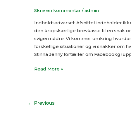
Jenny
Skriv en kommentar
/
admin
Indholdsadvarsel: Afsnittet indeholder ik
den kropskærlige brevkasse til en snak om
svigermødre. Vi kommer omkring hvordan 
forskellige situationer og vi snakker om 
Stinna Jenny fortæller om Facebookgrup
Read More »
←
Previous