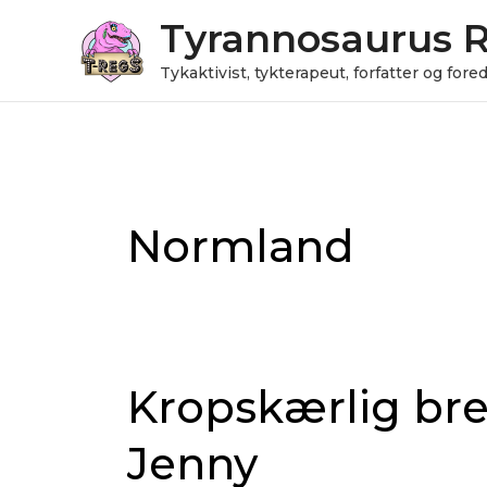
Gå
Tyrannosaurus 
til
indholdet
Tykaktivist, tykterapeut, forfatter og for
Post
pagination
Normland
Kropskærlig br
Kropskærlig
brevkasse
Jenny
med
Stinna