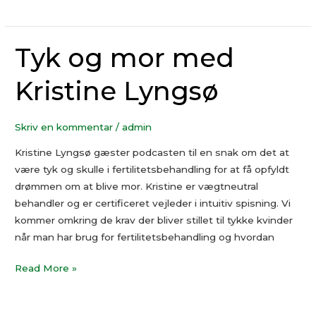
Tyk og mor med
Tyk
og
Kristine Lyngsø
mor
med
Kristine
Skriv en kommentar
/
admin
Lyngsø
Kristine Lyngsø gæster podcasten til en snak om det at
være tyk og skulle i fertilitetsbehandling for at få opfyldt
drømmen om at blive mor. Kristine er vægtneutral
behandler og er certificeret vejleder i intuitiv spisning. Vi
kommer omkring de krav der bliver stillet til tykke kvinder
når man har brug for fertilitetsbehandling og hvordan
Read More »