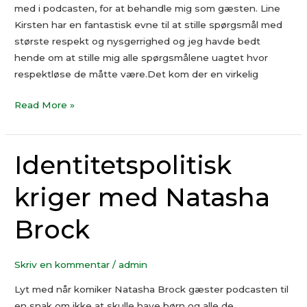
med i podcasten, for at behandle mig som gæsten. Line
Kirsten har en fantastisk evne til at stille spørgsmål med
største respekt og nysgerrighed og jeg havde bedt
hende om at stille mig alle spørgsmålene uagtet hvor
respektløse de måtte være.Det kom der en virkelig
Read More »
Identitetspolitisk
Identitetspolitisk
kriger
kriger med Natasha
med
Natasha
Brock
Brock
Skriv en kommentar
/
admin
Lyt med når komiker Natasha Brock gæster podcasten til
en snak om ikke at skulle have børn og alle de