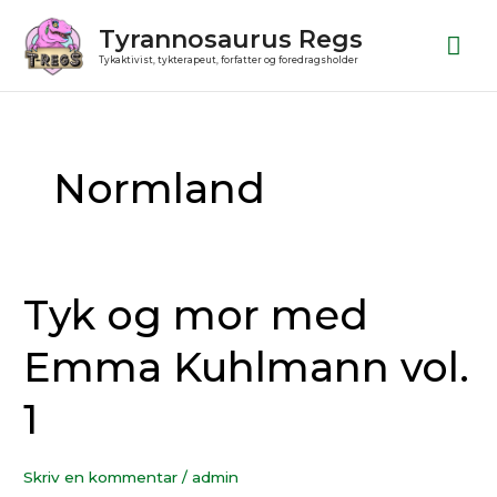
Gå
Ho
Tyrannosaurus Regs
til
Tykaktivist, tykterapeut, forfatter og foredragsholder
indholdet
Post
pagination
Normland
Tyk og mor med
Tyk
og
Emma Kuhlmann vol.
mor
med
1
Emma
Kuhlmann
vol.
Skriv en kommentar
/
admin
1