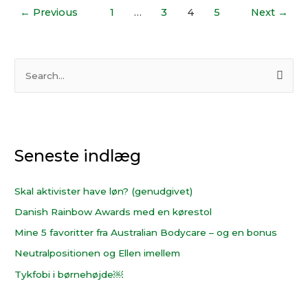
←
Previous
1
…
3
4
5
Next
→
S
ø
g
e
Seneste indlæg
f
t
e
Skal aktivister have løn? (genudgivet)
r
Danish Rainbow Awards med en kørestol
:
Mine 5 favoritter fra Australian Bodycare – og en bonus
Neutralpositionen og Ellen imellem
Tykfobi i børnehøjde￼