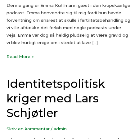
Denne gang er Emma Kuhlmann gæst i den kropskærlige
podcast. Emma henvendte sig til mig fordi hun havde
forventning om snarest at skulle i fertilitetsbehandling og
vi ville afdække det forløb med nogle podcasts under
vejs. Emma var dog så heldig pludselig at være gravid og
vi blev hurtigt enige om i stedet at lave […]
Read More »
Identitetspolitisk
Identitetspolitisk
kriger
kriger med Lars
med
Lars
Schjøtler
Schjøtler
Skriv en kommentar
/
admin