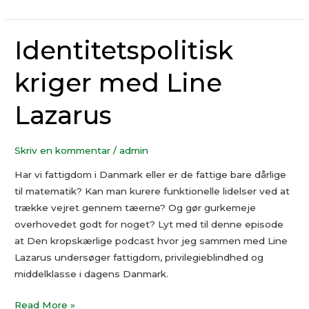
Identitetspolitisk
Identitetspolitisk
kriger
kriger med Line
med
Line
Lazarus
Lazarus
Skriv en kommentar
/
admin
Har vi fattigdom i Danmark eller er de fattige bare dårlige
til matematik? Kan man kurere funktionelle lidelser ved at
trække vejret gennem tæerne? Og gør gurkemeje
overhovedet godt for noget? Lyt med til denne episode
at Den kropskærlige podcast hvor jeg sammen med Line
Lazarus undersøger fattigdom, privilegieblindhed og
middelklasse i dagens Danmark.
Read More »