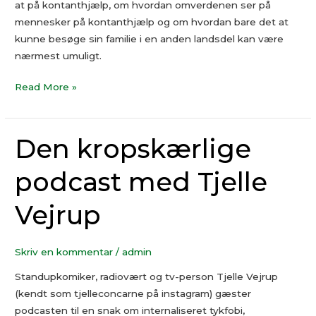
at på kontanthjælp, om hvordan omverdenen ser på
mennesker på kontanthjælp og om hvordan bare det at
kunne besøge sin familie i en anden landsdel kan være
nærmest umuligt.
Read More »
Den kropskærlige
Den
kropskærlige
podcast med Tjelle
podcast
med
Vejrup
Tjelle
Vejrup
Skriv en kommentar
/
admin
Standupkomiker, radiovært og tv-person Tjelle Vejrup
(kendt som tjelleconcarne på instagram) gæster
podcasten til en snak om internaliseret tykfobi,