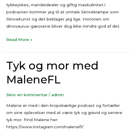
tykkejokes, mandeidealer og giftig maskulinitet.I
podcasten kommer jeg til at omtale Skrivekrampe som
Skrivekunst og det beklager jeg lige. Historien om
dinosaurus-gæssene bliver dog ikke mindre god af det.
Read More »
Tyk og mor med
Tyk
og
MaleneFL
mor
med
MaleneFL
Skriv en kommentar
/
admin
Malene er med i den kropskærlige podcast og fortæller
om sine oplevelser med at være tyk og gravid og senere
tyk mor. Find Malene her:
https://www.instagram.com/malenefl/