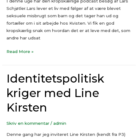
I denne uge har den kropskærlige podcast besøg af Lars
Schjøtler.Lars lever et liv med følger af at være blevet
seksuele misbrugt som barn og det tager han ud og
fortæller om i sit arbejde hos Kvisten. Vi fik en god
kropskærlig snak om hvordan det er at leve med det, som
andre har udsat
Read More »
Identitetspolitisk
Identitetspolitisk
kriger
kriger med Line
med
Line
Kirsten
Kirsten
Skriv en kommentar
/
admin
Denne gang har jeg inviteret Line Kirsten (kendt fra P3)