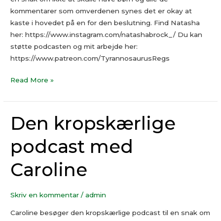
kommentarer som omverdenen synes det er okay at
kaste i hovedet på en for den beslutning. Find Natasha
her: https://www.instagram.com/natashabrock_/ Du kan
støtte podcasten og mit arbejde her:
https://www.patreon.com/TyrannosaurusRegs
Read More »
Den kropskærlige
Den
kropskærlige
podcast med
podcast
med
Caroline
Caroline
Skriv en kommentar
/
admin
Caroline besøger den kropskærlige podcast til en snak om