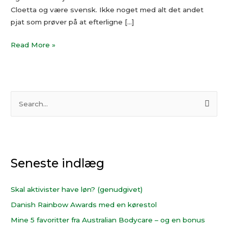
Cloetta og være svensk. Ikke noget med alt det andet
pjat som prøver på at efterligne […]
Read More »
S
ø
g
e
Seneste indlæg
f
t
e
Skal aktivister have løn? (genudgivet)
r
Danish Rainbow Awards med en kørestol
:
Mine 5 favoritter fra Australian Bodycare – og en bonus