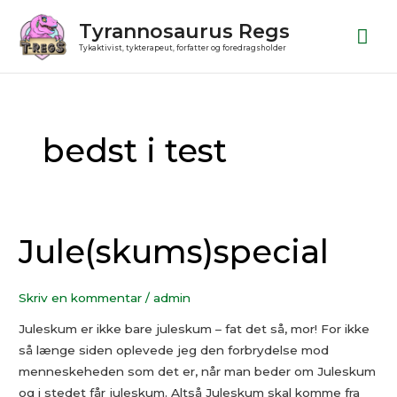
Gå
Ho
Tyrannosaurus Regs
til
Tykaktivist, tykterapeut, forfatter og foredragsholder
indholdet
bedst i test
Jule(skums)special
Jule(skums)special
Skriv en kommentar
/
admin
Juleskum er ikke bare juleskum ­– fat det så, mor! For ikke
så længe siden oplevede jeg den forbrydelse mod
menneskeheden som det er, når man beder om Juleskum
og i stedet får juleskum. Altså Juleskum skal komme fra